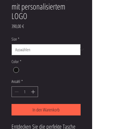
mit personalisiertem
LOGO
Preis
390,00 €
Size
*
Color
*
Anzahl
*
In den Warenkorb
Entdecken Sie die perfekte Tasche 